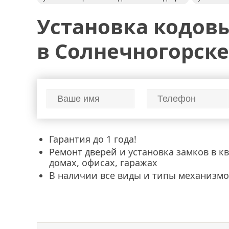
установка замка на калитку
установка электронног
Установка кодов
установка электронных замков
установка межкомн
установка замка барьер
ремонт дверных замков
в Солнечногорске
аварийное вскрытие замков
электромеханические 
перекодировка замков
установка дверей
устан
установка антенн
установка видеонаблюдения
Гарантия до 1 года!
Ремонт дверей и установка замков в к
домах, офисах, гаражах
В наличии все виды и типы механизмо