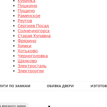
Кубинка
Пушкино
Пущино
Раменское
Реутов
Сергиев Посад
Солнечногорск
Старая Купавна
Фрязино
Химки
Хотьково
Черноголовка
Щелково
Электросталь
Электроугли
ЛУГИ ПО ЗАМКАМ
ОБИВКА ДВЕРИ
ИЗГОТОВ
а врезного замка
▼