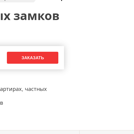
о замка
ых замков
атных замков
электромагнитные замки
замки
овка дверных ручек
установка
вартирах, частных
в