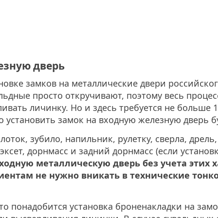
езную дверь
новке замков на металлические двери российског
ьдные просто откручивают, поэтому весь процес
ивать личинку. Но и здесь требуется не больше 1
о установить замок на входную железную дверь б
ток, зубило, напильник, рулетку, сверла, дрель
ксет, дорнмасс и задний дорнмасс (если установ
входную металлическую дверь без учета этих 
нтам не нужно вникать в технические тонкост
то понадобится установка броненакладки на замо