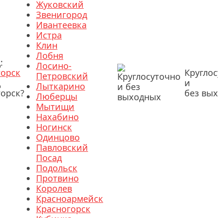
Жуковский
Звенигород
Ивантеевка
Истра
Клин
Лобня
:
Лосино-
горск
Кругло
Петровский
д
и
Лыткарино
орск?
без вы
Люберцы
Мытищи
Нахабино
Ногинск
Одинцово
Павловский
Посад
Подольск
Протвино
Королев
Красноармейск
Красногорск