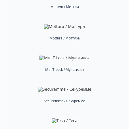
Mettem / Меттэм
Mottura / Моттура
Mul-T-Lock / Мультилок
Securemme / Секуремме