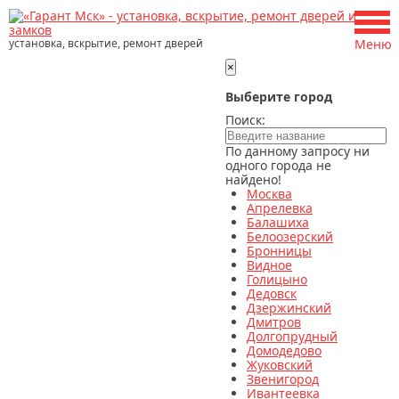
установка, вскрытие, ремонт дверей
Меню
×
Выберите город
Поиск:
По данному запросу ни
одного города не
найдено!
Москва
Апрелевка
Балашиха
Белоозерский
Бронницы
Видное
Голицыно
Дедовск
Дзержинский
Дмитров
Долгопрудный
Домодедово
Жуковский
Звенигород
Ивантеевка