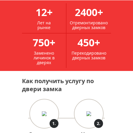
12+
2400+
Лет на
Отремонтировано
рынке
дверных замков
750+
450+
Заменено
Перекодировано
личинок в
дверных замков
дверях
Как получить услугу по
двери замка
1.
2.