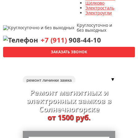
Щелково
Электросталь
Электроугли
Круглосуточно и
без выходных
+7 (911)
908-44-10
ЗАКАЗАТЬ ЗВОНОК
▼
ремонт личинки замка
перекодировка замков
ремонт
Ремонт магнитных и
двери
электронных замков в
Солнечногорске
от 1500 руб.