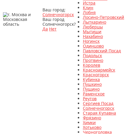
Истра
Клин
Ваш город:
Лобня
Солнечногорск
Лосино-Петровский
Ваш город
Лыткарино
Солнечногорск?
Люберцы
Да
Нет
Мытищи
Нахабино
Ногинск
Одинцово
Павловский Посад
Подольск
Протвино
Королев
Красноармейск
Красногорск
Кубинка
Пушкино
Пущино
Раменское
Реутов
Сергиев Посад
Солнечногорск
Старая Купавна
Фрязино
Химки
Хотьково
Черноголовка