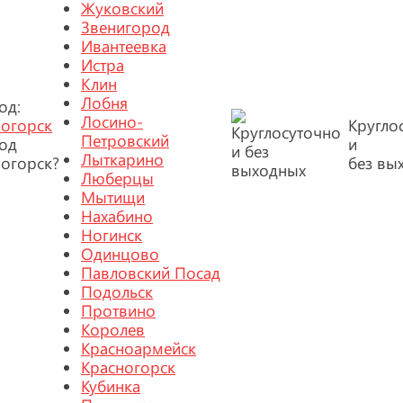
Жуковский
Звенигород
Ивантеевка
Истра
Клин
Лобня
од:
Лосино-
огорск
Кругло
Петровский
од
и
Лыткарино
огорск?
без вы
Люберцы
Мытищи
Нахабино
Ногинск
Одинцово
Павловский Посад
Подольск
Протвино
Королев
Красноармейск
Красногорск
Кубинка