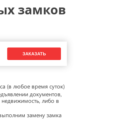
перекодировка замка
ых замков
а (в любое время суток)
едъявлении документов,
 недвижимость, либо в
 выполним замену замка