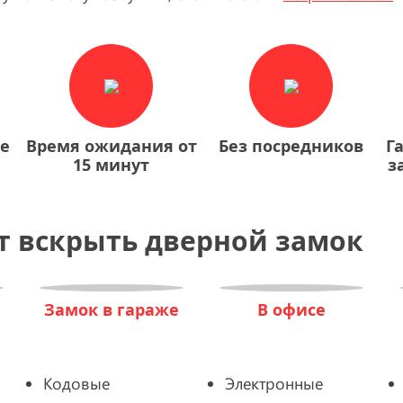
ие
Время ожидания от
Без посредников
Г
15 минут
з
е
т вскрыть дверной замок
Замок в гараже
В офисе
Кодовые
Электронные