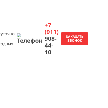
+7
(911)
суточно
ЗАКАЗАТЬ
908-
ЗВОНОК
ходных
44-
10